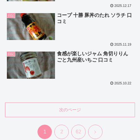
2025.12.17
コープ 十勝 豚丼のたれ ソラチ 口
日記
コミ
2025.11.19
食感が楽しいジャム 角切りりん
日記
ごと九州産いちご 口コミ
2025.10.22
次のページ
次
1
2
62