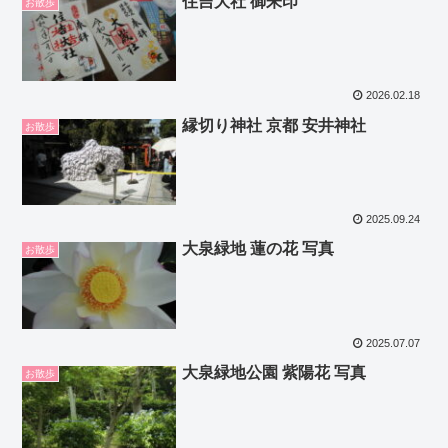
住吉大社 御朱印
お散歩
2026.02.18
縁切り神社 京都 安井神社
お散歩
2025.09.24
大泉緑地 蓮の花 写真
お散歩
2025.07.07
大泉緑地公園 紫陽花 写真
お散歩