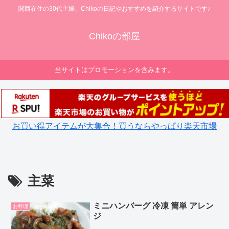
関西在住の30代主婦、Chikoの日記やおすすめを紹介するサイトです♪
Chikoの部屋
当サイトはプロモーションを含みます。
お買い得アイテムが大集合！買うならやっぱり楽天市場
主菜
ミニハンバーグ 冷凍 簡単 アレン
お料理
ジ