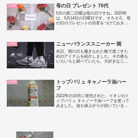
やかまぼこなどは買...
母の日 プレゼント 70代
お買物
5月の第二日曜は母の日ですね。2023年
は、5月14日の日曜日です。そろそろ、母
の日のプレゼントの目星をつけておきた
いですね。この記事では、70代の義理の
母に贈る母の日のプレゼントについてま
とめました。花や観葉植物私の両親は早
くに他界したの...
ニューバランススニーカー 雨
お買物
先日、雨の日も履きなれた靴で過ごすた
めのアイテムを紹介しました。その後も
いろいろと調べていたら、大好きなニュ
ーバランスからも防水仕様のスニーカー
が発売されていたんですよ。この記事で
は、ニューバランスの定番モデルのひと
つ「996」のGORE-TEX®搭載モデルを紹
トップバリュ キャノーラ油ハー
お買物
介します。
フ
2022年の10月に発売された、イオンのト
ップバリュ キャノーラ油ハーフを使って
みました。油も値上がりが続いている
中、いつもの半分の量で炒め物ができる
のはうれしいですね。トップバリュ キャ
ノーラ油ハーフ とは？トップバリュ キャ
ノーラ油ハー...