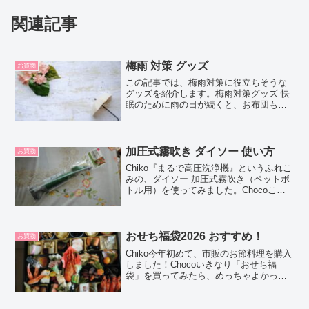
関連記事
梅雨 対策 グッズ
お買物
この記事では、梅雨対策に役立ちそうな
グッズを紹介します。梅雨対策グッズ 快
眠のために雨の日が続くと、お布団もな
かなか干せませんよね。でも、布団乾燥
機などの家電を買うのはためらわれるな
ら、お布団の下やベッドマットの上に、
↓ 除湿シートを敷い...
加圧式霧吹き ダイソー 使い方
お買物
Chiko『まるで高圧洗浄機』というふれこ
みの、ダイソー 加圧式霧吹き（ペットボ
トル用）を使ってみました。Chocoこの
記事では、ダイソー 加圧式霧吹きの使い
方や、実際に使ってみた口コミを紹介す
るよ！お買い得アイテムが大集合！買う
ならやっぱ...
おせち福袋2026 おすすめ！
お買物
Chiko今年初めて、市販のお節料理を購入
しました！Chocoいきなり「おせち福
袋」を買ってみたら、めっちゃよかった
からシェアするね！▼年明け購入可能な
おせち福袋はこちら毎年、お煮しめ系
と、きんとんはしっかり手作りで。黒豆