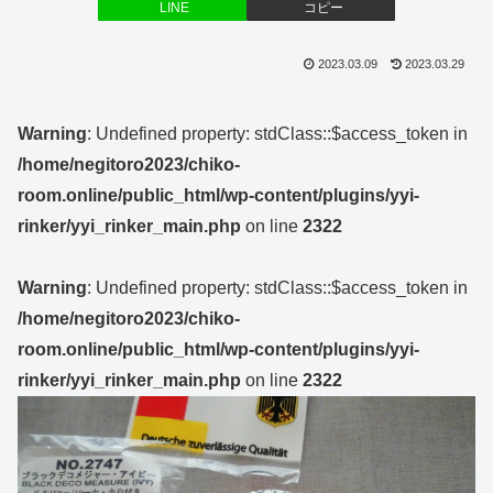
LINE
コピー
2023.03.09
2023.03.29
Warning
: Undefined property: stdClass::$access_token in
/home/negitoro2023/chiko-
room.online/public_html/wp-content/plugins/yyi-
rinker/yyi_rinker_main.php
on line
2322
Warning
: Undefined property: stdClass::$access_token in
/home/negitoro2023/chiko-
room.online/public_html/wp-content/plugins/yyi-
rinker/yyi_rinker_main.php
on line
2322