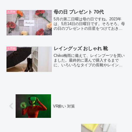
支払方法・キャンセル、アプリなどにつ
いて紹介するよ！▼すぐにロスオフのサ
イトを見たいあなたは、こちらをクリッ
母の日 プレゼント 70代
お買物
ク♪【ロスオフ】...
5月の第二日曜は母の日ですね。2023年
は、5月14日の日曜日です。そろそろ、母
の日のプレゼントの目星をつけておきた
いですね。この記事では、70代の義理の
母に贈る母の日のプレゼントについてま
とめました。花や観葉植物私の両親は早
くに他界したの...
レイングッズ おしゃれ 靴
お買物
Chiko梅雨に備えて、レインブーツを買い
ました。最終的に選んで購入するまで
に、いろいろなタイプの長靴やレイング
ッズをチェックしました。Chocoこの記
事では、商品説明や口コミを読み込ん
で、購入したいと思った商品を紹介しま
す。それでは、早速...
VR酔い 対策