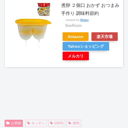
煮卵 ２個口 おかず おつまみ
手作り 調味料節約
created by
Rinker
BeeRoom
Amazon
楽天市場
Yahooショッピング
メルカリ
お買物
キッチン
100均
便利