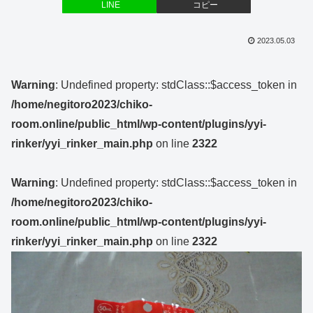
LINE
コピー
2023.05.03
Warning
: Undefined property: stdClass::$access_token in
/home/negitoro2023/chiko-
room.online/public_html/wp-content/plugins/yyi-
rinker/yyi_rinker_main.php
on line
2322
Warning
: Undefined property: stdClass::$access_token in
/home/negitoro2023/chiko-
room.online/public_html/wp-content/plugins/yyi-
rinker/yyi_rinker_main.php
on line
2322