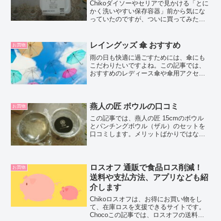
Chikoダイソーやセリアで見かける「とに
かく洗いやすい保存容器」前から気にな
っていたのですが、ついに買ってみたの
で口コミします！Chocoそれでは、早速
いってみましょ～♪お買い得アイテムが大
集合！買うならやっぱり楽天市場とにか
レイングッズ 傘 おすすめ
お買物
く洗いやすい...
雨の日も快適に過ごすためには、傘にも
こだわりたいですよね。この記事では、
おすすめのレディース傘や傘用アクセサ
リーなどを紹介します。レイングッズ 傘
おすすめ丈夫でオシャレせっかく傘を新
調するなら、少しかわった、新しいデザ
インのものもいいです...
燕人の匠 ボウルの口コミ
お買物
この記事では、燕人の匠 15cmのボウル
とパンチングボウル（ザル）のセットを
口コミします。メリットばかりではな
く、デメリットもしっかりお伝えします
ね。それではいってみましょ～！▼すぐ
に商品をご覧になりたい場合は ↓ こちら
からどうぞ♪燕人の...
ロスオフ 通販で食品ロス削減！
お買物
送料や支払方法、アプリなども紹
介します
Chikoロスオフは、お得にお買い物をし
て、在庫ロスを支援できるサイトです。
Chocoこの記事では、ロスオフの送料や