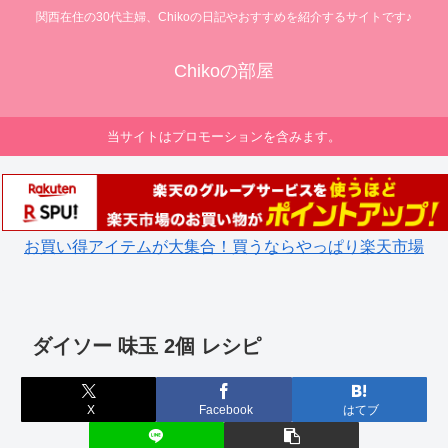
関西在住の30代主婦、Chikoの日記やおすすめを紹介するサイトです♪
Chikoの部屋
当サイトはプロモーションを含みます。
お買い得アイテムが大集合！買うならやっぱり楽天市場
ダイソー 味玉 2個 レシピ
X
Facebook
はてブ