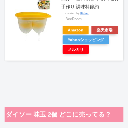
手作り 調味料節約
created by
Rinker
BeeRoom
Amazon
楽天市場
Yahooショッピング
メルカリ
ダイソー 味玉 2個 どこに売ってる？