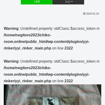
LINE
コピー
2024.01.23
Warning
: Undefined property: stdClass::$access_token in
/home/negitoro2023/chiko-
room.online/public_html/wp-content/plugins/yyi-
rinker/yyi_rinker_main.php
on line
2322
Warning
: Undefined property: stdClass::$access_token in
/home/negitoro2023/chiko-
room.online/public_html/wp-content/plugins/yyi-
rinker/yyi_rinker_main.php
on line
2322