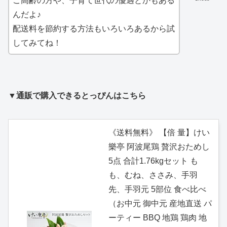
ご高齢の方や、子育て世代の優遇とかもある
んだよ♪
配送料を節約する方法もいろいろあるから試
してみてね！
▼通販で購入できるとっぴんはこちら
《送料無料》 【倍 量】けい
樂亭 阿波尾鶏 贅沢おためし
5点 合計1.76kgセット も
も、むね、ささみ、手羽
先、手羽元 5部位 食べ比べ
（お中元 御中元 産地直送 パ
ーティー BBQ 地鶏 鶏肉 地