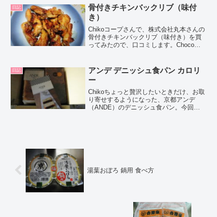
バナナ味...
骨付きチキンバックリブ（味付
日記
き）
Chikoコープさんで、株式会社丸本さんの
骨付きチキンバックリブ（味付き）を買
ってみたので、口コミします。Chocoこ
の記事では、骨付きチキンバックリブ
（味付き）の正直な口コミやカロリーな
どの栄養成分について紹介するよ！お買
アンデ デニッシュ食パン カロリ
日記
い得アイテムが大...
ー
Chikoちょっと贅沢したいときだけ、お取
り寄せするようになった、京都アンデ
（ANDE）のデニッシュ食パン。今回
は、プレーン１斤+ハーフ＆ハーフ1斤の
お得なセットを試してみました！Choco
この記事では、アンデ ANDE デニッシュ
食パン ...
湯葉おぼろ 鍋用 食べ方