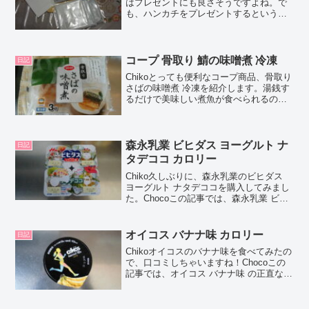
はプレゼントにも良さそうですよね。で
も、ハンカチをプレゼントするというこ
とには、いろいろな意味があるようで
す。Chocoこの記事では、ハンカチをプ
レゼントする意味や送り方、おすすめの
商品について紹介...
コープ 骨取り 鯖の味噌煮 冷凍
日記
Chikoとっても便利なコープ商品、骨取り
さばの味噌煮 冷凍を紹介します。湯銭す
るだけで美味しい煮魚が食べられるの
で、何度もリピートしています♪Chocoこ
の記事では、コープ商品でおすすめの骨
取りさばの味噌煮 冷凍について、正直な
口コミやカ...
森永乳業 ビヒダス ヨーグルト ナ
日記
タデココ カロリー
Chiko久しぶりに、森永乳業のビヒダス
ヨーグルト ナタデココを購入してみまし
た。Chocoこの記事では、森永乳業 ビヒ
ダス ヨーグルト ナタデココの正直な口コ
ミや、カロリーなどの栄養成分について
紹介するよ！お買い得アイテムが大集
オイコス バナナ味 カロリー
日記
合！買う...
Chikoオイコスのバナナ味を食べてみたの
で、口コミしちゃいますね！Chocoこの
記事では、オイコス バナナ味 の正直な口
コミや、カロリーなどの栄養成分につい
て紹介するよ！お買い得アイテムが大集
合！買うならやっぱり楽天市場オイコス