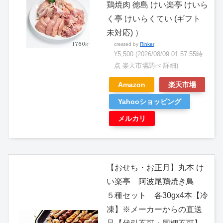
鶏焼肉 徳島 けい楽亭 けいら
く亭 けいらくてい (ギフト
未対応) ）
created by
Rinker
¥5,500
(2026/08/09 01:57:55時
点 楽天市場調べ-
詳細)
Amazon
楽天市場
Yahooショッピング
メルカリ
【おせち・お正月】丸本 け
い楽亭 阿波尾鶏焼き鳥
５種セット 各30gx4本【冷
凍】※メーカーからの直送