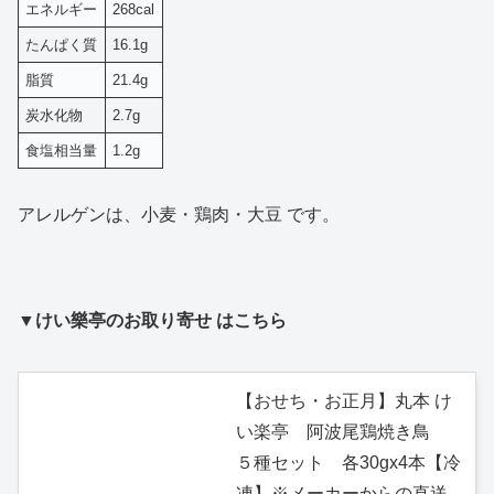
エネルギー
268cal
たんぱく質
16.1g
脂質
21.4g
炭水化物
2.7g
食塩相当量
1.2g
アレルゲンは、小麦・鶏肉・大豆 です。
▼けい樂亭のお取り寄せ はこちら
【おせち・お正月】丸本 け
い楽亭 阿波尾鶏焼き鳥
５種セット 各30gx4本【冷
凍】※メーカーからの直送