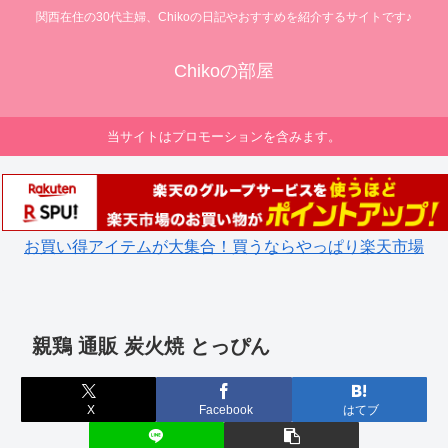
関西在住の30代主婦、Chikoの日記やおすすめを紹介するサイトです♪
Chikoの部屋
当サイトはプロモーションを含みます。
お買い得アイテムが大集合！買うならやっぱり楽天市場
親鶏 通販 炭火焼 とっぴん
X
Facebook
はてブ