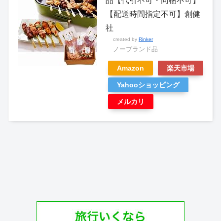
品【代引不可・同梱不可】
【配送時間指定不可】創健
社
created by
Rinker
ノーブランド品
Amazon
楽天市場
Yahooショッピング
メルカリ