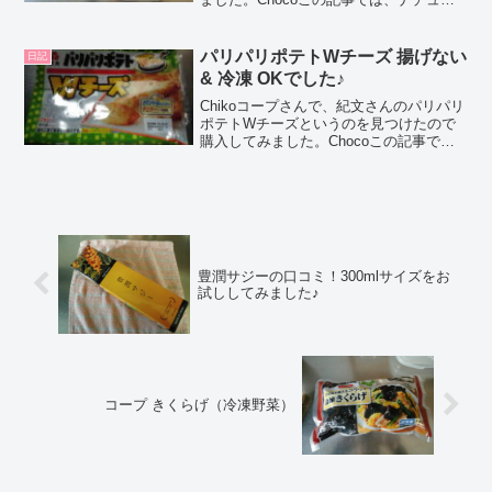
恵ヨーグルト 白桃＋ゴールドキウイの正
直な口コミや、カロリーなどの栄養成分
について紹介するよ！お買い得アイテム
パリパリポテトWチーズ 揚げない
日記
が大集合！買...
& 冷凍 OKでした♪
Chikoコープさんで、紀文さんのパリパリ
ポテトWチーズというのを見つけたので
購入してみました。Chocoこの記事で
は、紀文さんのパリパリポテトWチーズ
の正直な口コミや、カロリーなどの栄養
成分について紹介するよ！お買い得アイ
テムが大集合！買...
豊潤サジーの口コミ！300mlサイズをお
試ししてみました♪
コープ きくらげ（冷凍野菜）