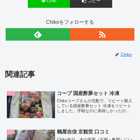
LINE
コピー
Chikoをフォローする
Chiko
関連記事
コープ 国産酢豚セット 冷凍
日記
Chikoコープさんの宅配で、リピート購入
している国産酢豚セット 冷凍をリピート
しました。手軽なのに美味しかったの
で、口コミしちゃいますね！Chocoこの
記事では、コープ 国産酢豚セット 冷凍の
正直な口コミやカロリーなどの栄養成分
について紹...
鶴屋吉信 京観世 口コミ
日記
Chiko先日、夫の実家（京都・亀岡）にい