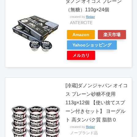
ダノン オイコス プレーン
（無糖）110g×24個
created by
Rinker
ANTERCITE
Amazon
楽天市場
Yahooショッピング
メルカリ
[冷蔵]ダノンジャパン オイコ
ス プレーン砂糖不使用
113g×12個 【使い捨てスプ
ーン付きセット】 ヨーグル
ト 高タンパク質 脂肪０
created by
Rinker
ノーブランド品