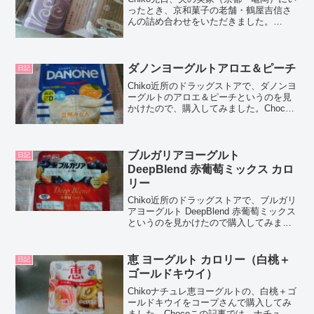
ったとき、京和菓子の老舗・鶴屋吉信さ
んの詰め合わせをいただきました。
Chocoこの記事では、その中に入ってい
た京観世の正直な口コミやカロリーなど
の栄養成分について紹介するよ！お買い
得アイテムが大集合...
ダノンヨーグルトアロエ＆ピーチ
日記
Chiko近所のドラッグストアで、ダノンヨ
ーグルトのアロエ＆ピーチというのを見
かけたので、購入してみました。Choco
この記事では、ダノンヨーグルトアロエ
＆ピーチの正直な口コミや、カロリーな
どの栄養成分について紹介するよ！お買
い得アイテムが...
ブルガリアヨーグルト
日記
DeepBlend 赤葡萄ミックス カロ
リー
Chiko近所のドラッグストアで、ブルガリ
アヨーグルト DeepBlend 赤葡萄ミックス
というのを見かけたので購入してみまし
た。美味しかったので、口コミしちゃい
ますね！Chocoこの記事では、ブルガリ
アヨーグルト DeepBlend 赤葡...
恵 ヨーグルト カロリー（白桃＋
日記
ゴールドキウイ）
Chikoナチュレ恵ヨーグルトの、白桃＋ゴ
ールドキウイをコープさんで購入してみ
ました。Chocoこの記事では、ナチュレ