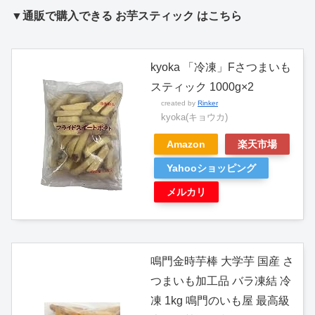
▼通販で購入できる お芋スティック はこちら
kyoka 「冷凍」Fさつまいも
スティック 1000g×2
created by
Rinker
kyoka(キョウカ)
Amazon
楽天市場
Yahooショッピング
メルカリ
鳴門金時芋棒 大学芋 国産 さ
つまいも加工品 バラ凍結 冷
凍 1kg 鳴門のいも屋 最高級