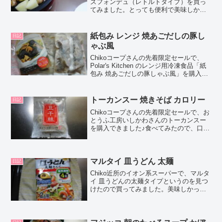
ズフォンデュ（レトルトタイプ）を買っ
てみました。とっても便利で美味しかっ
たので、口コミしちゃいますね！Choco
この記事では、コープで購入したエスビ
ー チーズフォンデュ（レトルトタイプ）
紙包み レンジ 焼あごだしの豚し
日記
の正直な口コ...
ゃぶ風
Chikoコープさんの先着限定セールで、
Polar's Kitchen のレンジ用冷凍食品「紙
包み 焼あごだしの豚しゃぶ風」を購入し
てみました。Chocoこの記事では、
Polar's Kitchen レンジ用冷凍食品 紙包み
焼あごだしの豚...
トーカンスー 焼きそば カロリー
日記
Chikoコープさんの先着限定セールで、お
とうふ工房いしかわさんのトーカンスー
を購入できました♪食べてみたので、口コ
ミします。Chocoこの記事では、おとう
ふ工房いしかわさんのトーカンスーの正
直な口コミやカロリー、作ったレシピな
どを紹介する...
マルタイ 皿うどん 太麺
日記
Chiko近所のイオン系スーパーで、マルタ
イ 皿うどんの太麺タイプというのを見つ
けたので買ってみました。美味しかった
ので、口コミしちゃいますね！Chocoこ
の記事では、マルタイ 皿うどん 太麺の正
直な口コミや、カロリーなどの栄養成分
について...