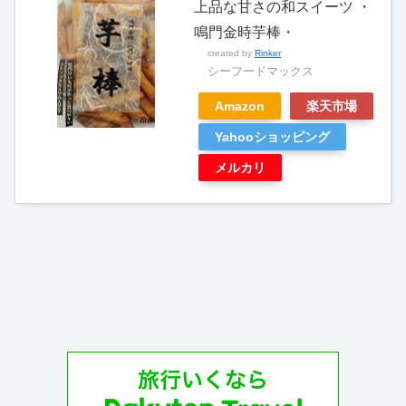
上品な甘さの和スイーツ ・
鳴門金時芋棒・
created by
Rinker
シーフードマックス
Amazon
楽天市場
Yahooショッピング
メルカリ