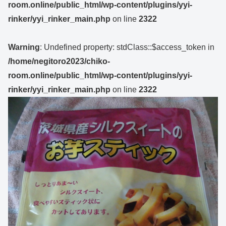
room.online/public_html/wp-content/plugins/yyi-
rinker/yyi_rinker_main.php
on line
2322
Warning
: Undefined property: stdClass::$access_token in
/home/negitoro2023/chiko-
room.online/public_html/wp-content/plugins/yyi-
rinker/yyi_rinker_main.php
on line
2322