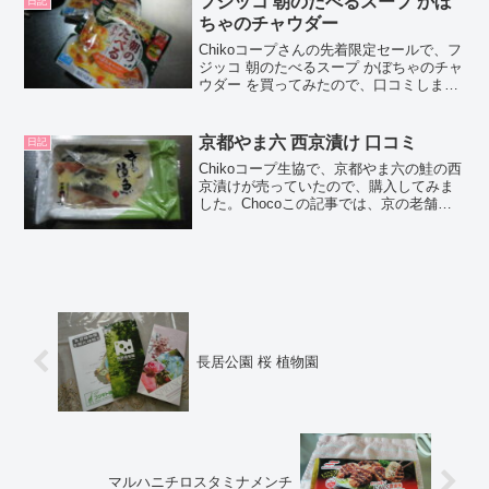
フジッコ 朝のたべるスープ かぼ
日記
ちゃのチャウダー
Chikoコープさんの先着限定セールで、フ
ジッコ 朝のたべるスープ かぼちゃのチャ
ウダー を買ってみたので、口コミしま
す。Chocoこの記事では、フジッコ 朝の
たべるスープ かぼちゃのチャウダー の正
直な口コミやカロリーなどの栄養成分に
京都やま六 西京漬け 口コミ
日記
つい...
Chikoコープ生協で、京都やま六の鮭の西
京漬けが売っていたので、購入してみま
した。Chocoこの記事では、京の老舗、
京都やま六の鮭の西京漬けの正直な口コ
ミや、カロリーなどの栄養成分について
紹介するよ！お買い得アイテムが大集
合！買うならやっ...
長居公園 桜 植物園
マルハニチロスタミナメンチ