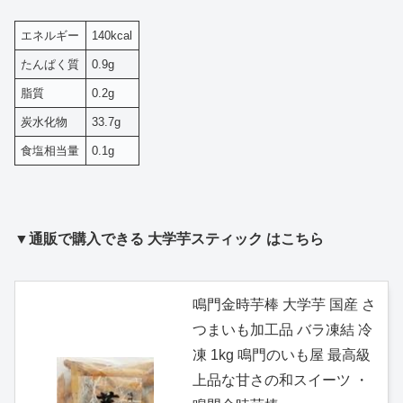
エネルギー
140kcal
たんぱく質
0.9g
脂質
0.2g
炭水化物
33.7g
食塩相当量
0.1g
▼通販で購入できる 大学芋スティック はこちら
鳴門金時芋棒 大学芋 国産 さ
つまいも加工品 バラ凍結 冷
凍 1kg 鳴門のいも屋 最高級
上品な甘さの和スイーツ ・