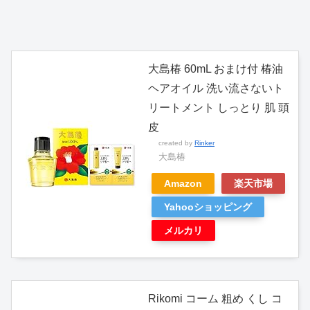
大島椿 60mL おまけ付 椿油
ヘアオイル 洗い流さないト
リートメント しっとり 肌 頭
皮
created by
Rinker
大島椿
Amazon
楽天市場
Yahooショッピング
メルカリ
Rikomi コーム 粗め くし コ