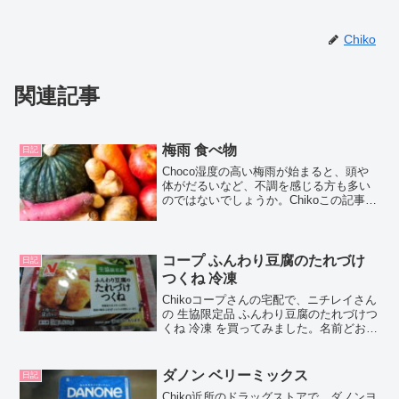
Chiko
関連記事
梅雨 食べ物
日記
Choco湿度の高い梅雨が始まると、頭や
体がだるいなど、不調を感じる方も多い
のではないでしょうか。Chikoこの記事で
は、梅雨の季節に食べると良いとされる
食べ物や、食べ方についてまとめます。
梅雨 食べ物梅雨の湿気による不調は、胃
腸が弱ってい...
コープ ふんわり豆腐のたれづけ
日記
つくね 冷凍
Chikoコープさんの宅配で、ニチレイさん
の 生協限定品 ふんわり豆腐のたれづけつ
くね 冷凍 を買ってみました。名前どおり
のふんわり食感＆旨みの強い薄味で美味
しかったので、口コミしちゃいますね！
Chocoこの記事では、コープの宅配で購
ダノン ベリーミックス
日記
入した...
Chiko近所のドラッグストアで、ダノンヨ