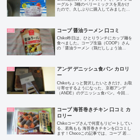
ーグルト 3種のベリーミックスを見かけ
たので、久しぶりに購入してみました。
Chocoこの記事では、ダノンヨーグルト 3
種のベリーミックス の正直な口コミや、
カロリーなどの栄養成分について紹介す
るよ！...
コープ 醤油ラーメン 口コミ
日記
Chiko昨日は、ひとりランチにカップ麺を
食べました。コープ生協（COOP）さん
の「醤油ラーメン（鶏だししょう油
味）」です。Chocoこの記事では、コー
プ「醤油ラーメン（鶏だししょう油
味）」の正直なレビューとカロリーなど
の情報を紹介するよ！...
アンデ デニッシュ食パン カロリ
日記
ー
Chikoちょっと贅沢したいときだけ、お取
り寄せするようになった、京都アンデ
（ANDE）のデニッシュ食パン。今回
は、プレーン１斤+ハーフ＆ハーフ1斤の
お得なセットを試してみました！Choco
この記事では、アンデ ANDE デニッシュ
コープ 海苔巻きチキン 口コミ カ
日記
食パン ...
ロリー
Chikoコープさんで何度もリピートしてい
る、若鳥もも 海苔巻きチキンを口コミし
ます！Chocoこの記事では、コープ 若鳥
もも 海苔巻きチキンの正直な口コミや、