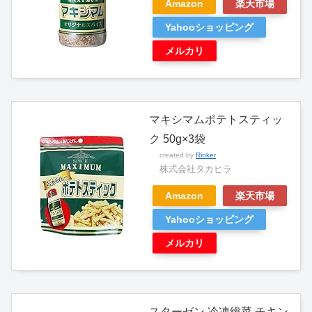
Amazon
楽天市場
Yahooショッピング
メルカリ
マキシマムポテトスティッ
ク 50g×3袋
created by
Rinker
株式会社タカヒラ
Amazon
楽天市場
Yahooショッピング
メルカリ
スターゼン 冷凍総菜 チキン