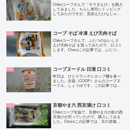
Chikoコープさんで「サラダえび」を購入
してみました。ちらし寿司にトッピング
してみたのですが、見栄えだけなじゃく
て味も良かったので、口コミしちゃいま
すね！Chocoこの記事ではリニューアル
で、コープ商品「サラダえび」の正直な
口コミや、カロ...
コープ そば 冷凍 えび天肉そば
日記
Chikoコープさんで、ふたつのおいしさ
えび天肉そば を買ってみたので、口コミ
します。Chocoこの記事では、ふたつの
おいしさ えび天肉そば の正直な口コミや
カロリーなどの栄養成分について紹介す
るよ！お買い得アイテムが大集合！買う
ならやっ...
コープヌードル 日清 口コミ
日記
昨日は、ひとりランチにカップ麺を食べ
ました。生協（COOP）さんのコープヌ
ードル、しょうゆです。この記事では、
正直なレビューとカロリーなどの情報を
紹介します。コープヌードル 日清 口コミ
コープヌードルって、何度見てもパッケ
ージのデザインがカ...
京都やま六 西京漬け 口コミ
日記
Chikoコープ生協で、京都やま六の鮭の西
京漬けが売っていたので、購入してみま
した。Chocoこの記事では、京の老舗、
京都やま六の鮭の西京漬けの正直な口コ