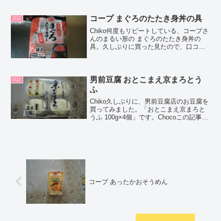
ミや、カロリーなどの栄養成分について
紹介するよ！お買い得アイテムが大集
合！買うならやっ...
コープ まぐろのたたき身丼の具
日記
Chiko何度もリピートしている、コープさ
んのまるい形の まぐろのたたき身丼の
具。久しぶりに買った見たので、口コミ
します！Chocoこの記事では、コープ ま
るい形の まぐろのたたき身丼の具の正直
な口コミや、カロリーなどの栄養成分に
ついて紹介...
男前豆腐 おとこまえ京まろとう
日記
ふ
Chiko久しぶりに、男前豆腐店のお豆腐を
買ってみました。「おとこまえ京まろと
うふ 100g×4個」です。Chocoこの記事で
は、男前豆腐 おとこまえ京まろとうふの
正直な口コミや、カロリーなどについて
紹介するよ！お買い得アイテムが大集
合！買...
コープ あったかおそうめん