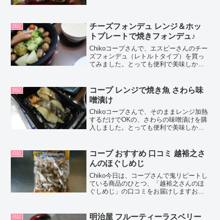
感じだったので、口コミします！Choco
この記事では、コープで購入できた、フ
ジッコ「おせち小膳（こぜん）」の正直
な口コミや、カ...
チーズフォンデュ レンジ＆ホッ
日記
トプレートで焼きフォンデュ♪
Chikoコープさんで、エスビーさんのチー
ズフォンデュ（レトルトタイプ）を買っ
てみました。とっても便利で美味しかっ
たので、口コミしちゃいますね！Choco
この記事では、コープで購入したエスビ
ー チーズフォンデュ（レトルトタイプ）
コープ レンジで焼き魚 さわら味
日記
の正直な口コ...
噌漬け
Chikoコープさんで、そのままレンジ加熱
するだけでOKの、さわらの味噌漬けを購
入しました。とっても便利で美味しかっ
たので、口コミしちゃいますね♪Chocoこ
の記事では、コープ レンジで焼き魚 さわ
ら味噌漬けの正直な口コミやカロリーな
コープ おすすめ 口コミ 越裕之さ
日記
どの栄...
んのほぐしめじ
Chiko今日は、コープさんで鬼リピートし
ている商品のひとつ、「越裕之さんのほ
ぐしめじ」の口コミをお届けしますおん
ぷChocoこの記事では、コープでおすす
めな 越裕之さんのほぐしめじ の正直な口
コミやカロリーなどの栄養成分について
明治屋 フルーティーラスベリー
日記