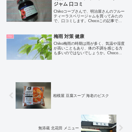
紹介するよ...
ジャム 口コミ
Chikoコープさんで、明治屋さんのフルー
ティーラスベリージャムを買ってみたの
で、口コミします。Chocoこの記事で
は、明治屋 フルーティーラスベリージャ
ムの正直な口コミやカロリーなどの栄養
成分について紹介するよ！お買い得アイ
梅雨 対策 健康
日記
テムが大集合！...
Chiko梅雨の時期は雨が多く、気温や湿度
が高いこともあり、体の不調を感じる方
も多いのではないでしょうか。Chocoこ
の記事では、梅雨の影響と考えられる不
調の症状や原因、対策などについて紹介
します。梅雨 症状梅雨の気候が原因と考
えらえる不調...
相模屋 豆腐スープ 海老のビスク
無添蔵 北花田 メニュー