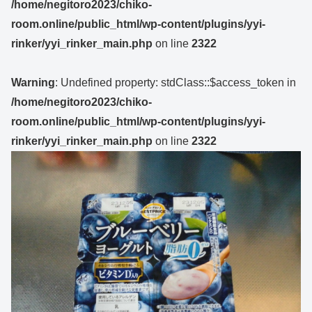
/home/negitoro2023/chiko-
room.online/public_html/wp-content/plugins/yyi-
rinker/yyi_rinker_main.php
on line
2322
Warning
: Undefined property: stdClass::$access_token in
/home/negitoro2023/chiko-
room.online/public_html/wp-content/plugins/yyi-
rinker/yyi_rinker_main.php
on line
2322