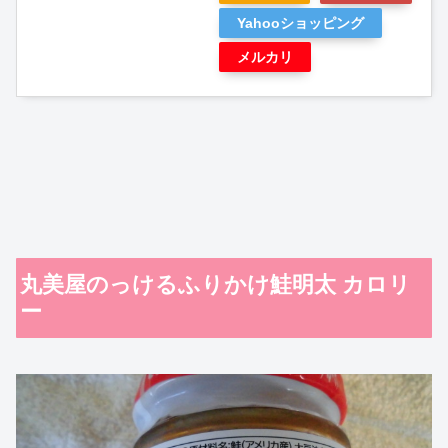
Yahooショッピング
メルカリ
丸美屋のっけるふりかけ鮭明太 カロリ
ー