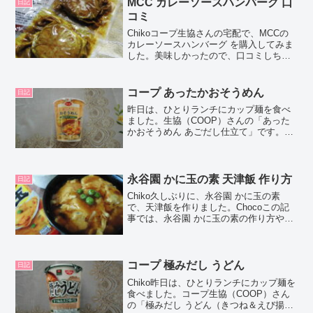
MCC カレーソースハンバーグ 口
日記
コミ
Chikoコープ生協さんの宅配で、MCCの
カレーソースハンバーグ を購入してみま
した。美味しかったので、口コミしちゃ
いますね！Chocoこの記事では、MCC カ
レーソースハンバーグ の正直な口コミや
カロリーなどの栄養成分について紹介す
コープ あったかおそうめん
日記
るよ！...
昨日は、ひとりランチにカップ麺を食べ
ました。生協（COOP）さんの「あった
かおそうめん あごだし仕立て」です。こ
の記事では、正直なレビューとカロリー
などの情報を紹介します。コープ あった
かおそうめん 口コミコープの「あったか
おそうめん あご...
永谷園 かに玉の素 天津飯 作り方
日記
Chiko久しぶりに、永谷園 かに玉の素
で、天津飯を作りました。Chocoこの記
事では、永谷園 かに玉の素の作り方や、
天津飯アレンジ、カロリーなどを紹介す
るよ！お買い得アイテムが大集合！買う
ならやっぱり楽天市場永谷園 かに玉の素
天津飯 作...
コープ 極みだし うどん
日記
Chiko昨日は、ひとりランチにカップ麺を
食べました。コープ生協（COOP）さん
の「極みだし うどん（きつね＆えび揚げ