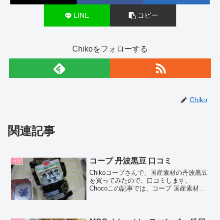
LINE
コピー
Chikoをフォローする
Chiko
関連記事
コープ 丹波黒豆 口コミ
日記
Chikoコープさんで、国産素材の丹波黒豆
を買ってみたので、口コミします。
Chocoこの記事では、コープ 国産素材の
丹波黒豆の正直な口コミやカロリーなど
の栄養成分について紹介するよ！お買い
得アイテムが大集合！買うならやっぱり
楽天市場コープ...