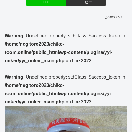
LINE
コピー
2024.05.13
Warning
: Undefined property: stdClass::$access_token in
/home/negitoro2023/chiko-
room.online/public_html/wp-content/plugins/yyi-
rinker/yyi_rinker_main.php
on line
2322
Warning
: Undefined property: stdClass::$access_token in
/home/negitoro2023/chiko-
room.online/public_html/wp-content/plugins/yyi-
rinker/yyi_rinker_main.php
on line
2322