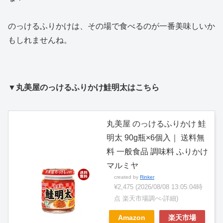
のっけるふりかけは、その場で食べるのが一番美味しいか
もしれませんね。
▼丸美屋のっけるふりかけ鮭明太はこちら
丸美屋 のっけるふりかけ 鮭
明太 90g瓶×6個入｜ 送料無
料 一般食品 調味料 ふりかけ
マルミヤ
created by
Rinker
¥2,475
(2026/08/08 13:05:04時
点 楽天市場調べ-
詳細)
Amazon
楽天市場