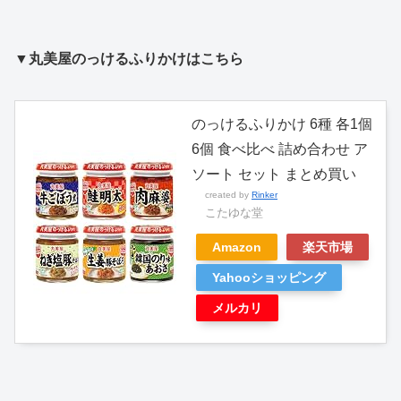
▼丸美屋のっけるふりかけはこちら
のっけるふりかけ 6種 各1個
6個 食べ比べ 詰め合わせ ア
ソート セット まとめ買い
created by
Rinker
こたゆな堂
Amazon
楽天市場
Yahooショッピング
メルカリ