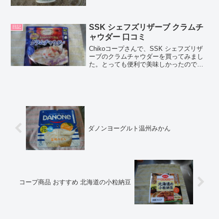
玉）」です。Chocoこの記事では、コー
プ「極みだし うどん（きつね＆えび揚げ
玉）」の正直なレビューとカロリーなど
の情報を...
SSK シェフズリザーブ クラムチ
日記
ャウダー 口コミ
Chikoコープさんで、SSK シェフズリザ
ーブのクラムチャウダーを買ってみまし
た。とっても便利で美味しかったので、
口コミしちゃいますね！Chocoこの記事
では、SSK シェフズリザーブ クラムチャ
ウダーの正直な口コミや、カロリーなど
の栄養...
ダノンヨーグルト温州みかん
コープ商品 おすすめ 北海道の小粒納豆