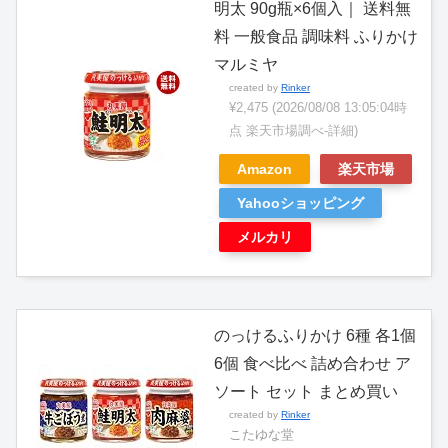
明太 90g瓶×6個入｜ 送料無
料 一般食品 調味料 ふりかけ
マルミヤ
created by
Rinker
¥2,475
(2026/08/08 13:05:04時
点 楽天市場調べ-
詳細)
Amazon
楽天市場
Yahooショッピング
メルカリ
のっけるふりかけ 6種 各1個
6個 食べ比べ 詰め合わせ ア
ソート セット まとめ買い
created by
Rinker
こたゆな堂