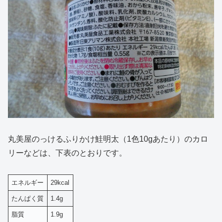
丸美屋のっけるふりかけ鮭明太（1色10gあたり）のカロ
リーなどは、下表のとおりです。
エネルギー
29kcal
たんぱく質
1.4g
脂質
1.9g