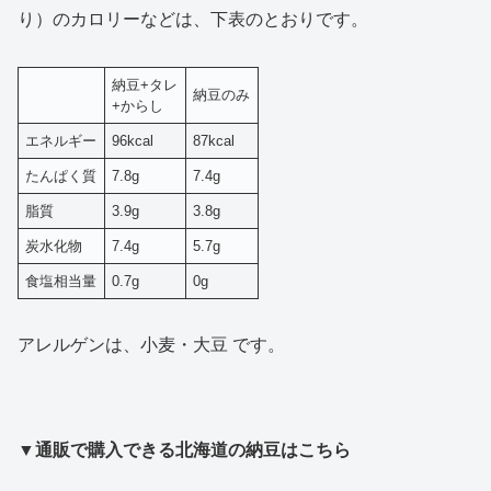
り）のカロリーなどは、下表のとおりです。
納豆+タレ
納豆のみ
+からし
エネルギー
96kcal
87kcal
たんぱく質
7.8g
7.4g
脂質
3.9g
3.8g
炭水化物
7.4g
5.7g
食塩相当量
0.7g
0g
アレルゲンは、小麦・大豆 です。
▼通販で購入できる北海道の納豆はこちら