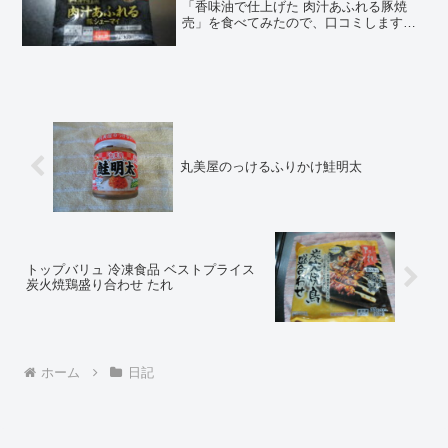
「香味油で仕上げた 肉汁あふれる豚焼
売」を食べてみたので、口コミします！
Chocoこの記事では、トップバリュ（ベ
ストプライス）の「香味油で仕上げた 肉
汁あふれる豚焼売」の正直な口コミや、
カロリーなど...
丸美屋のっけるふりかけ鮭明太
トップバリュ 冷凍食品 ベストプライス
炭火焼鶏盛り合わせ たれ
ホーム
日記