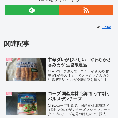
Chiko
関連記事
甘辛ダレがおいしい！やわらかさ
日記
さみカツ 生協限定品
Chikoコープさんで、ニチレイさんの 甘
辛ダレがおいしい！やわらかささみカツ
生協限定品 という冷凍総菜を購入しまし
た。とっても便利で美味しかったので、
口コミしちゃいますね♪Chocoこの記事で
は、甘辛ダレがおいしい！やわらかささ
コープ 国産素材 北海道 うす削り
日記
みカツ ...
パルメザンチーズ
Chikoコープ生協で、国産素材 北海道 う
す削りパルメザンチーズ というフレーク
タイプのチーズを見つけたので、購入し