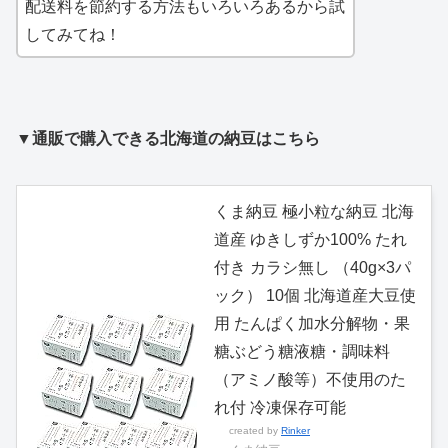
配送料を節約する方法もいろいろあるから試
してみてね！
▼通販で購入できる北海道の納豆はこちら
くま納豆 極小粒な納豆 北海
道産 ゆきしずか100% たれ
付き カラシ無し （40g×3パ
ック） 10個 北海道産大豆使
用 たんぱく加水分解物・果
糖ぶどう糖液糖・調味料
（アミノ酸等）不使用のた
れ付 冷凍保存可能
created by
Rinker