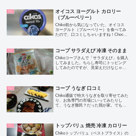
てみました。Chocoこの記事では、コー
プ 国産素材 北海道 うす削りパルメザン
チーズ の正直な口コミや、カロリーなど
オイコス ヨーグルト カロリー
日記
の栄...
（ブルーベリー）
Chiko前から気になっていた、オイコス
ヨーグルト（ブルーベリー）を食べてみ
たので、口コミしちゃいますね！Choco
この記事では、オイコス ヨーグルト（ブ
ルーベリー）の正直な口コミや、カロリ
ーなどの栄養成分について紹介するよ！
コープ サラダえび 冷凍 そのまま
日記
お買い得アイ...
Chikoコープさんで「サラダえび」を購入
してみました。ちらし寿司にトッピング
してみたのですが、見栄えだけなじゃく
て味も良かったので、口コミしちゃいま
すね！Chocoこの記事ではリニューアル
で、コープ商品「サラダえび」の正直な
口コミや、カロ...
コープ うなぎ 口コミ
日記
Chiko通販で特大うなぎを取り寄せてみた
り、お魚専門の市場にいってみたりし
て、うなぎ難民？だった我が家。でも昨
年、コープさんの予約販売で産地指定国
産うなぎを購入して、本当にちょうどよ
かったので、今年も迷わずコープさんで
予約しちゃいました！...
トップバリュ 焼売 冷凍 カロリー
日記
Chikoトップバリュ（ベストプライス）の