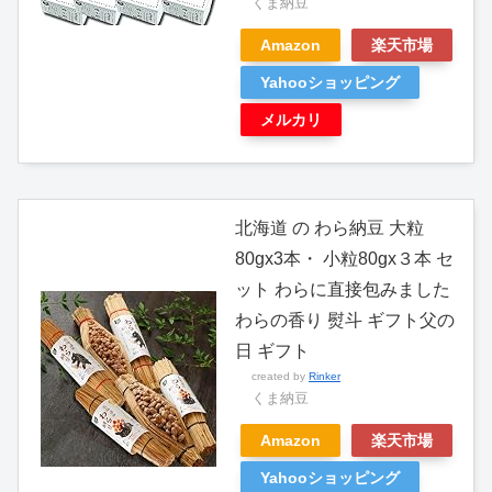
くま納豆
Amazon
楽天市場
Yahooショッピング
メルカリ
北海道 の わら納豆 大粒
80gx3本・ 小粒80gx３本 セ
ット わらに直接包みました
わらの香り 熨斗 ギフト父の
日 ギフト
created by
Rinker
くま納豆
Amazon
楽天市場
Yahooショッピング