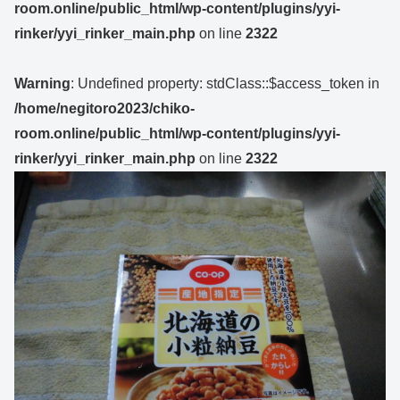
room.online/public_html/wp-content/plugins/yyi-
rinker/yyi_rinker_main.php
on line
2322
Warning
: Undefined property: stdClass::$access_token in
/home/negitoro2023/chiko-
room.online/public_html/wp-content/plugins/yyi-
rinker/yyi_rinker_main.php
on line
2322