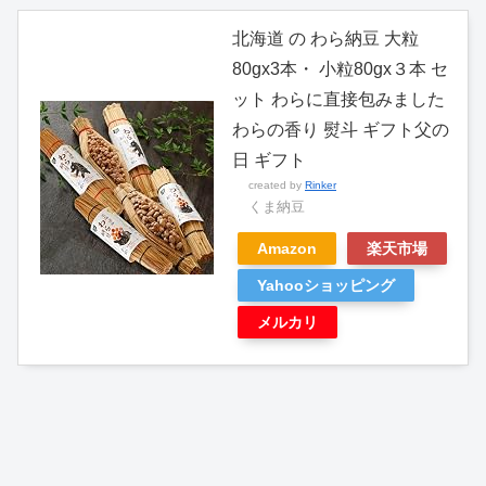
北海道 の わら納豆 大粒
80gx3本・ 小粒80gx３本 セ
ット わらに直接包みました
わらの香り 熨斗 ギフト父の
日 ギフト
created by
Rinker
くま納豆
Amazon
楽天市場
Yahooショッピング
メルカリ