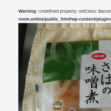
Warning
: Undefined property: stdClass::$acc
room.online/public_html/wp-content/plugins