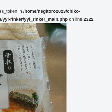
ess_token in
/home/negitoro2023/chiko-
/yyi-rinker/yyi_rinker_main.php
on line
2322