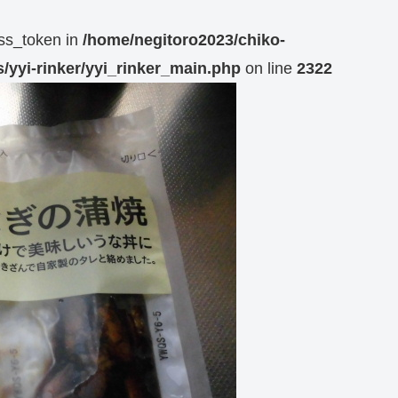
ess_token in
/home/negitoro2023/chiko-
/yyi-rinker/yyi_rinker_main.php
on line
2322