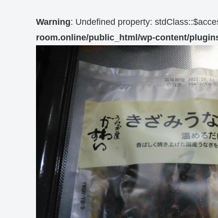
Warning
: Undefined property: stdClass::$acc
room.online/public_html/wp-content/plugins