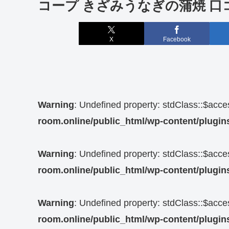
コープ きざみうなぎの蒲焼 口
X
Facebook
Warning
: Undefined property: stdClass::$acc
room.online/public_html/wp-content/plugins
Warning
: Undefined property: stdClass::$acc
room.online/public_html/wp-content/plugins
Warning
: Undefined property: stdClass::$acc
room.online/public_html/wp-content/plugins