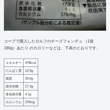
コープで購入したロルフのチーズフォンデュ （1袋
180g）あたり のカロリーなどは、下表のとおりです。
エネルギー
478kcal
たんぱく質
12.6g
脂質
39.8g
炭水化物
17.3g
食塩相当量
4.1g
カルシウム
378mg