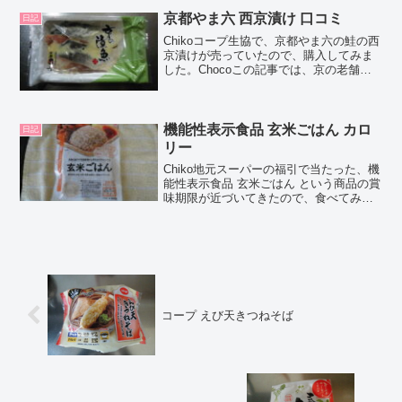
カロリーなどの栄養成分について紹介す
るよ！...
京都やま六 西京漬け 口コミ
日記
Chikoコープ生協で、京都やま六の鮭の西
京漬けが売っていたので、購入してみま
した。Chocoこの記事では、京の老舗、
京都やま六の鮭の西京漬けの正直な口コ
ミや、カロリーなどの栄養成分について
紹介するよ！お買い得アイテムが大集
合！買うならやっ...
機能性表示食品 玄米ごはん カロ
日記
リー
Chiko地元スーパーの福引で当たった、機
能性表示食品 玄米ごはん という商品の賞
味期限が近づいてきたので、食べてみま
した。なかなか美味しかったので、口コ
ミしちゃいますね！Chocoこの記事で
は、機能性表示食品 玄米ごはん の正直な
口コミや...
コープ えび天きつねそば