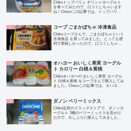
Chikoトップバリュ ギリシャヨーグルト
を食べてみたので、口コミしちゃいます
ね！Chocoこの記事では、トップバリュ
ギリシャヨーグルト の正直な口コミや、
カロリーなどの栄養成分について紹介す
るよ！お買い得アイテムが大集合！買う
コープ ごまかぼちゃ 冷凍食品
日記
ならやっぱ...
Chikoコープさんで、ごまかぼちゃという
冷凍食品 を買ってみました。とっても便
利で美味しかったので、口コミしちゃい
ますね！Chocoこの記事では、コープ商
品のかに玉の素 の正直な口コミや、カロ
リーなどの栄養成分について紹介する
よ！お買い得...
オハヨー おいしく果実 ヨーグル
日記
ト カロリー 白桃＆黄桃
Chikoオハヨーの おいしく果実 ヨーグル
ト 白桃＆黄桃 をコープさんで購入してみ
ました。Chocoこの記事では、オハヨー
の おいしく果実 ヨーグルト 白桃＆黄桃
の正直な口コミや、カロリーなどの栄養
成分について紹介するよ！お買い得アイ
ダノン ベリーミックス
日記
テ...
Chiko近所のドラッグストアで、ダノンヨ
ーグルト 3種のベリーミックスを見かけ
たので、久しぶりに購入してみました。
Chocoこの記事では、ダノンヨーグルト 3
種のベリーミックス の正直な口コミや、