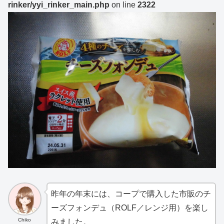
rinker/yyi_rinker_main.php
on line
2322
昨年の年末には、コープで購入した市販のチ
ーズフォンデュ（ROLF／レンジ用）を楽し
Chiko
みました。