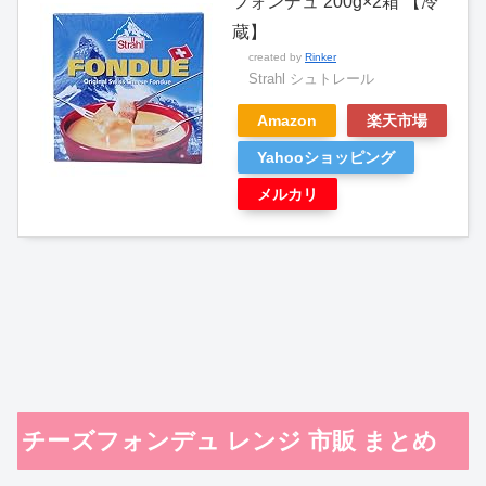
フォンデュ 200g×2箱 【冷
蔵】
created by
Rinker
Strahl シュトレール
Amazon
楽天市場
Yahooショッピング
メルカリ
チーズフォンデュ レンジ 市販 まとめ