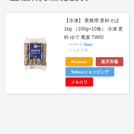
【冷凍】 業務用 更科そば
1kg （100g×10食） 冷凍 更
科 ゆで 蕎麦 TW印
created by
Rinker
ショクラボ
Amazon
楽天市場
Yahooショッピング
メルカリ