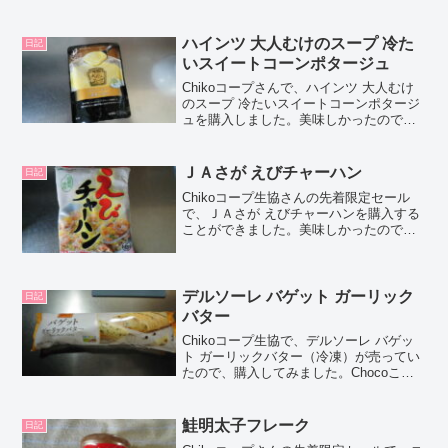
老カツ の正直な口コミや、カロリーなど
の栄養成分について紹介するよ！お買い
得アイテムが...
ハインツ 大人むけのスープ 冷た
日記
いスイートコーンポタージュ
Chikoコープさんで、ハインツ 大人むけ
のスープ 冷たいスイートコーンポタージ
ュを購入しました。美味しかったので、
口コミしちゃいますね！Chocoこの記事
では、ハインツ 大人むけのスープ 冷たい
スイートコーンポタージュの正直な口コ
ＪＡさが えびチャーハン
日記
ミや、カ...
Chikoコープ生協さんの先着限定セール
で、ＪＡさが えびチャーハンを購入する
ことができました。美味しかったので、
口コミしちゃいますね！Chocoこの記事
では、ＪＡさが えびチャーハンの正直な
口コミやカロリーなどの栄養成分につい
て紹介するよ...
デルソーレ バゲット ガーリック
日記
バター
Chikoコープ生協で、デルソーレ バゲッ
ト ガーリックバター（冷凍）が売ってい
たので、購入してみました。Chocoこの
記事では、デルソーレ バゲット ガーリッ
クバターの正直な口コミや、カロリーな
どの栄養成分について紹介するよ！お買
鮭明太子フレーク
日記
い得アイ...