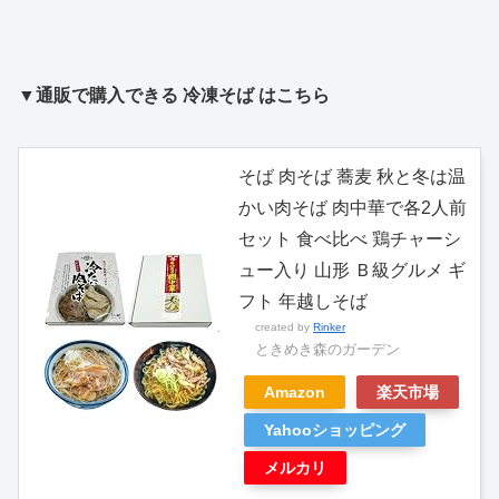
▼通販で購入できる 冷凍そば はこちら
そば 肉そば 蕎麦 秋と冬は温
かい肉そば 肉中華で各2人前
セット 食べ比べ 鶏チャーシ
ュー入り 山形 Ｂ級グルメ ギ
フト 年越しそば
created by
Rinker
ときめき森のガーデン
Amazon
楽天市場
Yahooショッピング
メルカリ