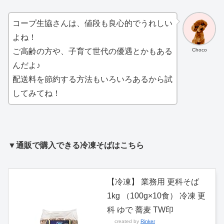
コープ生協さんは、値段も良心的でうれしい
よね！
Choco
ご高齢の方や、子育て世代の優遇とかもある
んだよ♪
配送料を節約する方法もいろいろあるから試
してみてね！
▼通販で購入できる冷凍そばはこちら
【冷凍】 業務用 更科そば
1kg （100g×10食） 冷凍 更
科 ゆで 蕎麦 TW印
created by
Rinker