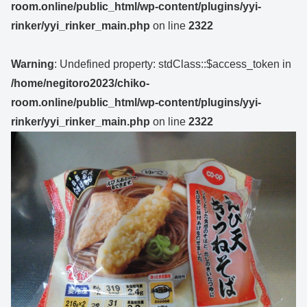
room.online/public_html/wp-content/plugins/yyi-
rinker/yyi_rinker_main.php
on line
2322
Warning
: Undefined property: stdClass::$access_token in
/home/negitoro2023/chiko-
room.online/public_html/wp-content/plugins/yyi-
rinker/yyi_rinker_main.php
on line
2322