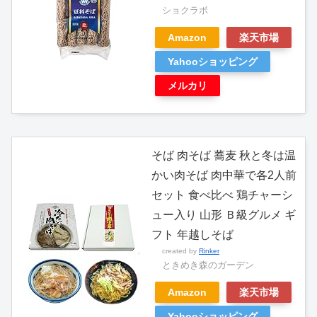
ショクラボ
Amazon
楽天市場
Yahooショッピング
メルカリ
そば 肉そば 蕎麦 秋と冬は温
かい肉そば 肉中華で各2人前
セット 食べ比べ 鶏チャーシ
ュー入り 山形 Ｂ級グルメ ギ
フト 年越しそば
created by
Rinker
ときめき森のガーデン
Amazon
楽天市場
Yahooショッピング