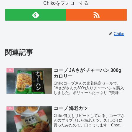
Chikoをフォローする
Chiko
関連記事
コープ JAさが チャーハン 300g
日記
カロリー
Chikoコープさんの先着限定セールで、
JAさがさんの300g入りチャーハンを購入
しました。ボリュームたっぷりで美味し
かったので、口コミしちゃいますね！
Chocoこの記事では、コープで購入した
JAさが チャーハン の正直な口コミや、
コープ 海老カツ
日記
カロリ...
Chiko何度もリピートしている、コープさ
んのプリプリした海老カツ。久しぶりに
買ったみたので、口コミします！Choco
この記事では、コープのプリプリした海