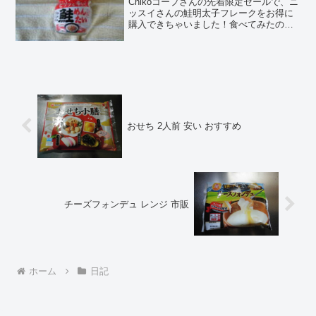
Chikoコープさんの先着限定セールで、ニ
ッスイさんの鮭明太子フレークをお得に
購入できちゃいました！食べてみたの
で、口コミしちゃいます！Chocoこの記
事では、ニッスイ 鮭明太子フレーク の正
直な口コミやカロリーなどの栄養成分に
ついて紹介す...
おせち 2人前 安い おすすめ
チーズフォンデュ レンジ 市販
ホーム
日記