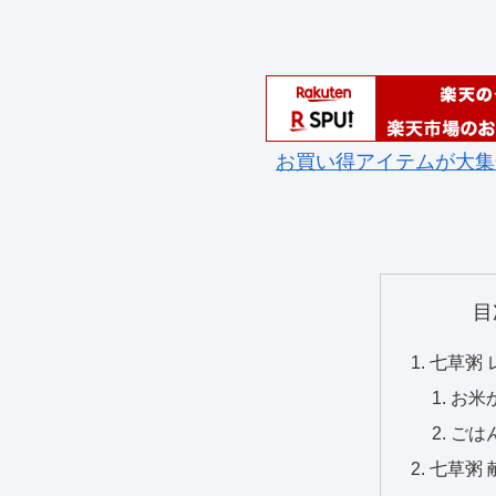
お買い得アイテムが大集
目
七草粥 
お米
ごは
七草粥 