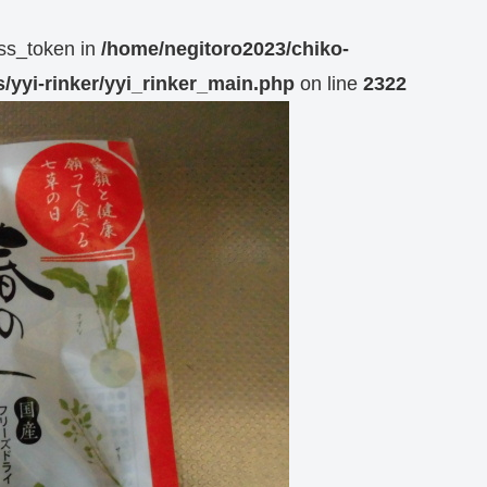
ess_token in
/home/negitoro2023/chiko-
/yyi-rinker/yyi_rinker_main.php
on line
2322