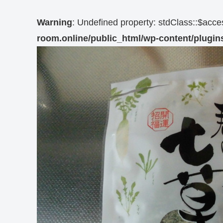
Warning
: Undefined property: stdClass::$acc
room.online/public_html/wp-content/plugins