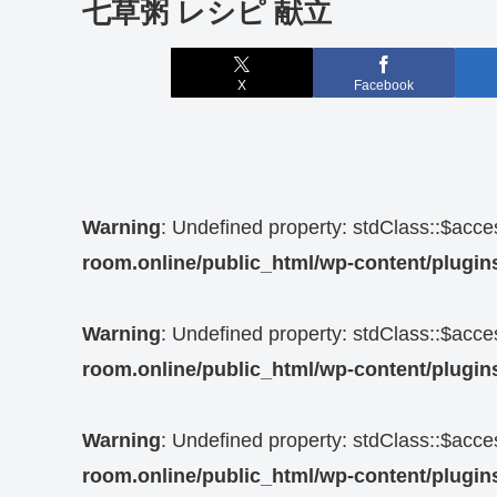
七草粥 レシピ 献立
X
Facebook
Warning
: Undefined property: stdClass::$acc
room.online/public_html/wp-content/plugins
Warning
: Undefined property: stdClass::$acc
room.online/public_html/wp-content/plugins
Warning
: Undefined property: stdClass::$acc
room.online/public_html/wp-content/plugins