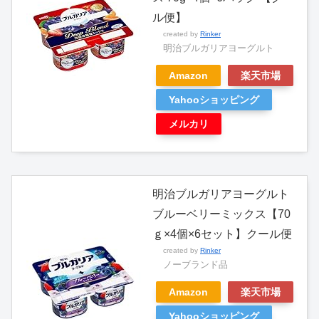
ル便】
created by
Rinker
明治ブルガリアヨーグルト
Amazon
楽天市場
Yahooショッピング
メルカリ
明治ブルガリアヨーグルト
ブルーベリーミックス【70
ｇ×4個×6セット】クール便
created by
Rinker
ノーブランド品
Amazon
楽天市場
Yahooショッピング