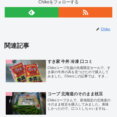
Chikoをフォローする
Chiko
関連記事
すき家 牛丼 冷凍 口コミ
日記
Chikoコープ生協の先着限定セールで、す
き家の牛丼の具を見つけたので購入して
みました。Chocoこの記事では、すき家
の牛丼の具 の正直な口コミや、カロリー
などの栄養成分について紹介するよ！お
買い得アイテムが大集合！買うならやっ
ぱり楽天市場...
コープ 北海道のそのまま枝豆
日記
Chikoコープさんで、産地指定の北海道の
そのまま枝豆を購入してみました。美味
しかったので、口コミしちゃいますね！
Chocoこの記事では、コープ商品の北海
道のそのまま枝豆の正直な口コミやカロ