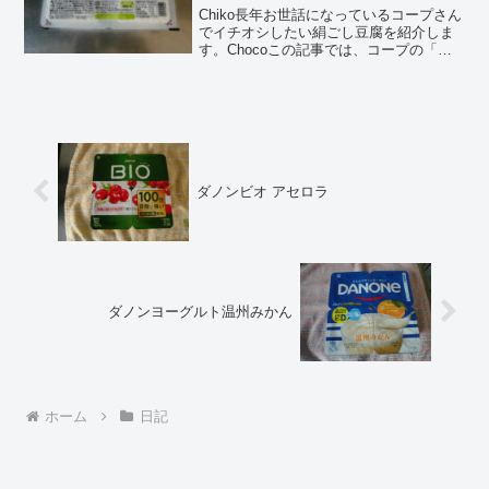
Chiko長年お世話になっているコープさん
でイチオシしたい絹ごし豆腐を紹介しま
す。Chocoこの記事では、コープの「ち
いさな 固め絹ごし豆腐」の正直な口コミ
や、絹ごしとのちがいなどの栄養成分に
ついて紹介するよ！お買い得アイテムが
大集合！買う...
ダノンビオ アセロラ
ダノンヨーグルト温州みかん
ホーム
日記