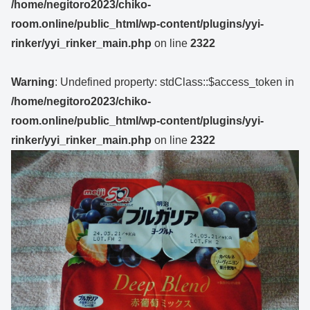
/home/negitoro2023/chiko-
room.online/public_html/wp-content/plugins/yyi-
rinker/yyi_rinker_main.php
on line
2322
Warning
: Undefined property: stdClass::$access_token in
/home/negitoro2023/chiko-
room.online/public_html/wp-content/plugins/yyi-
rinker/yyi_rinker_main.php
on line
2322