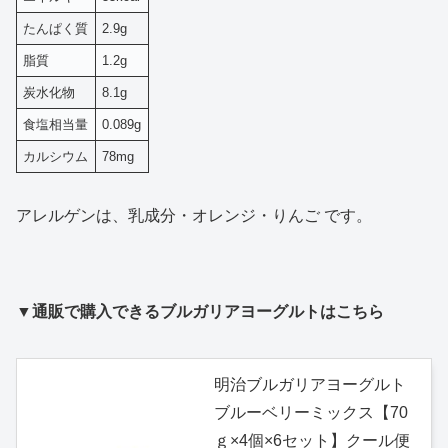
たんぱく質
2.9g
脂質
1.2g
炭水化物
8.1g
食塩相当量
0.089g
カルシウム
78mg
アレルゲンは、乳成分・オレンジ・りんご です。
▼通販で購入できるブルガリアヨーグルトはこちら
明治ブルガリアヨーグルト
ブルーベリーミックス【70
ｇ×4個×6セット】クール便