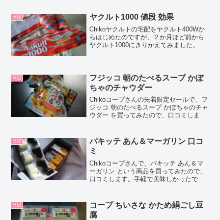
リーなどの栄養成分について紹介する
よ！お買い得アイ...
ヤクルト1000 値段 効果
日記
Chikoヤクルトの宅配をヤクルト400Wか
らはじめたのですが、２か月ほど前から
ヤクルト1000にきりかえてみました。し
ばらく毎日飲んでいた感想を、口コミし
ちゃいますね！Chocoこの記事では、ヤ
クルト1000の正直な口コミや値段、カロ
リー...
フジッコ 朝のたべるスープ かぼ
日記
ちゃのチャウダー
Chikoコープさんの先着限定セールで、フ
ジッコ 朝のたべるスープ かぼちゃのチャ
ウダー を買ってみたので、口コミしま
す。Chocoこの記事では、フジッコ 朝の
たべるスープ かぼちゃのチャウダー の正
直な口コミやカロリーなどの栄養成分に
パキッテ あん＆マーガリン 口コ
日記
つい...
ミ
Chikoコープさんで、パキッテ あん＆マ
ーガリン という商品を買ってみたので、
口コミします。手軽で美味しかったです
よ♪Chocoこの記事では、パキッテ あん＆
マーガリンの正直な口コミやカロリーな
どの栄養成分について紹介するよ！お買
コープ ちいさな かため絹ごし豆
日記
い得アイ...
腐