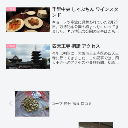
にあります。）営業時間は、8：00～22：
00。駐車...
千里中央 しゃぶちん ワインスタ
お散歩
ンド
キョーレツ寒波に見舞われていた2月23
日。万博記念公園の梅まつりにいってき
ました。▼万博記念公園の記事はこちら
そして、その乗換駅（千里中央）にある
ワインスタンドしゃぶちんでランチを…
と思ったら、 ↓ このような張り紙が…お
四天王寺 初詣 アクセス
お散歩
店が引っ越ししてい...
今年は初詣に、大阪市天王寺区の四天王
寺に行ってきました。この記事では、四
天王寺へのアクセスや参拝時間、初詣に
行ってみた口コミなどを紹介します。お
買い得アイテムが大集合！買うならやっ
ぱり楽天市場四天王寺 初詣 アクセス所在
地：大阪市天王寺区四...
コープ 節分 福豆 口コミ