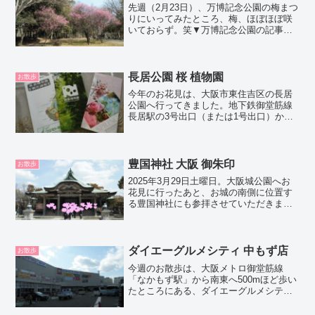
先週（2月23日）、万博記念公園の梅まつ
りにいってみたところ、梅、ほぼほぼ咲
いておらず。笑▼万博記念公園の記事は
こちら悔しかったので、近場の大泉緑地
公園へ、梅の花をもとめて出かけてみま
した。しかし、梅、まだあまり咲いてお
らず。笑品種によって...
長居公園 桜 植物園
お散歩
今年のお花見は、大阪市東住吉区の長居
公園へ行ってきました。地下鉄御堂筋線
長居駅の3号出口（または1号出口）から
上がると、すぐ長居公園の入り口があり
ました。地下鉄の３号出口から公園内に
入っていくと、すぐにある「自由広場」
のあたりにも、桜がた...
豊国神社 大阪 御朱印
お散歩
2025年3月29日土曜日。大阪城公園へお
花見に行ったあと、お城の南側に位置す
る豊国神社にも参拝させていただきまし
た。私は今回はじめて知ったのですが、
結婚式などもよく行われる、有名な神社
なんですね。境内のなかは、上の写真の
とおり。鳥居に向か...
ダイエーグルメシティ 中もず店
お散歩
今週のお散歩は、大阪メトロ御堂筋線
「なかもず駅」から南東へ500mほど歩い
たところにある、ダイエーグルメシティ
中もず店に行ってきました。（南海高野
線「なかもず駅」からだと、約600ｍ南東