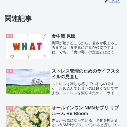
Chiko
関連記事
食中毒 原因
健康
梅雨が始まるころから、暑さが収まるこ
ろまでは、食中毒に注意が必要ですよ
ね。でも、「食中毒」の定義とはどうい
うものなのか。改めて考えてみると、説
明できなかったので調べてみました。食
中毒とは？食中毒とは、細菌やウイル
ス、毒素や化学物質などが含ま...
ストレス管理のためのライフスタ
健康
イルの見直し
ストレスは誰しも感じているものです
が、ため込んでしまうのは良くないです
よね。ストレスを減らすために、ライフ
スタイルを見直してみましょう。ライフ
スタイルの改善方法ストレス管理の基本
は、自分のストレスサインに気づき、ケ
オールインワン NMNサプリ リブ
健康
アすること。でも、できれば...
ルーム Re:Bloom
先日から気になっている、老化を抑える
というNMNサプリ。いろいろと探してい