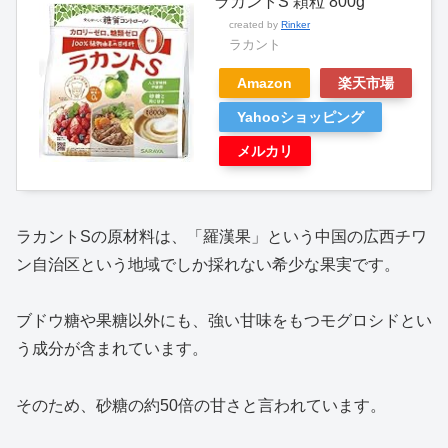
ラカントS 顆粒 800g
created by
Rinker
ラカント
Amazon
楽天市場
Yahooショッピング
メルカリ
ラカントSの原材料は、「羅漢果」という中国の広西チワ
ン自治区という地域でしか採れない希少な果実です。
ブドウ糖や果糖以外にも、強い甘味をもつモグロシドとい
う成分が含まれています。
そのため、砂糖の約50倍の甘さと言われています。