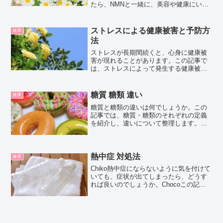
たら、NMNと一緒に、美容や健康にいい
成分や不足しがちな栄養素を摂れる
Re:Bloom（リブルーム）という商品を見
つけました。▼Re:Bloom（リ・ブルー
ストレスによる健康被害と予防方
健康
ム）の公式...
法
ストレスが長期間続くと、心身に健康被
害が現れることがあります。この記事で
は、ストレスによって発生する健康被害
や、ストレスの予防法について紹介しま
す。ストレスによる健康被害ストレスに
よる健康被害の代表的な症状をいくつか
糖質 糖類 違い
健康
挙げてみます。精神的な症...
糖質と糖類の違いは何でしょうか。この
記事では、糖質・糖類のそれぞれの定義
を紹介し、違いについて整理します。糖
質と糖類の違いとはまず、糖質量は、
「炭水化物量から食物繊維量を引いた数
値」と食品表示基準で定められていま
す。そして、糖質と呼ばれる「...
熱中症 対処法
健康
Chiko熱中症にならないように気を付けて
いても、症状が出てしまったら、どうす
れば良いのでしょうか。Chocoこの記事
では、熱中症になってしまったときの対
処法や、どう対処するかの判断基準など
について紹介するよ！お買い得アイテム
が大集合！買う...