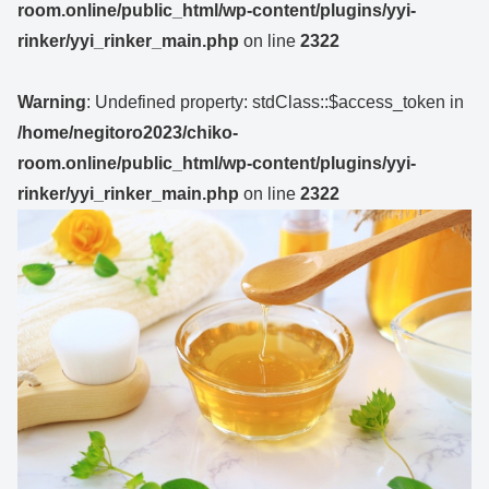
room.online/public_html/wp-content/plugins/yyi-
rinker/yyi_rinker_main.php
on line
2322
Warning
: Undefined property: stdClass::$access_token in
/home/negitoro2023/chiko-
room.online/public_html/wp-content/plugins/yyi-
rinker/yyi_rinker_main.php
on line
2322