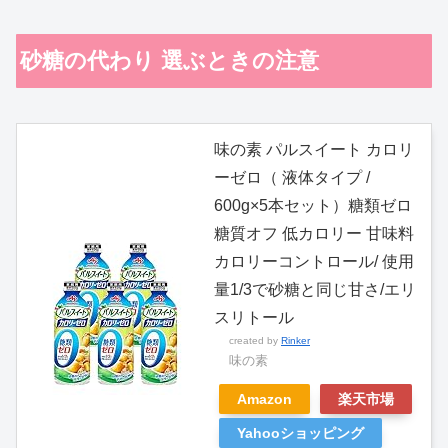
砂糖の代わり 選ぶときの注意
味の素 パルスイート カロリ
ーゼロ（ 液体タイプ /
600g×5本セット）糖類ゼロ
糖質オフ 低カロリー 甘味料
カロリーコントロール/ 使用
量1/3で砂糖と同じ甘さ/エリ
スリトール
created by
Rinker
味の素
Amazon
楽天市場
Yahooショッピング