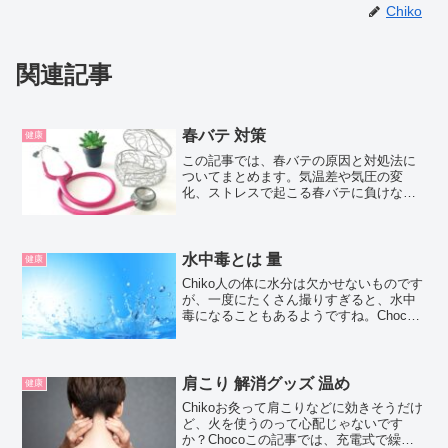
Chiko
関連記事
春バテ 対策
健康
この記事では、春バテの原因と対処法に
ついてまとめます。気温差や気圧の変
化、ストレスで起こる春バテに負けない
ために、温活を暮らしにとりいれましょ
う。春バテ 原因春バテの大きな原因は、
気温差と気圧の変化、ストレスなどだと
考えられています。春は1...
水中毒とは 量
健康
Chiko人の体に水分は欠かせないものです
が、一度にたくさん撮りすぎると、水中
毒になることもあるようですね。Choco
この記事では、水中毒になる原因や水分
摂取量、なってしまったときの症状や看
護の方法について紹介するよ！お買い得
アイテムが大集...
肩こり 解消グッズ 温め
健康
Chikoお灸って肩こりなどに効きそうだけ
ど、火を使うのって心配じゃないです
か？Chocoこの記事では、充電式で繰り