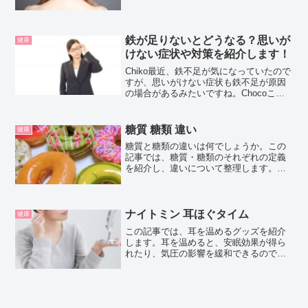
返し使用できる電気のお灸「フェムオン
テック 温灸 AX-HPL151」や、せんねん
灸の「火を使わないお灸」を紹介する
よ！お買...
鉄が足りないとどうなる？思いが
健康
けない症状や対策を紹介します！
Chiko最近、鉄不足が気になっていたので
すが、思いがけない症状も鉄不足が原因
の場合があるみたいですね。Chocoこの
記事では、鉄が足りないとどうなるのか
（症状）、どうすればいいのか（対策）
などを紹介するよ！お買い得アイテムが
糖質 糖類 違い
健康
大集合！買うな...
糖質と糖類の違いは何でしょうか。この
記事では、糖質・糖類のそれぞれの定義
を紹介し、違いについて整理します。糖
質と糖類の違いとはまず、糖質量は、
「炭水化物量から食物繊維量を引いた数
値」と食品表示基準で定められていま
す。そして、糖質と呼ばれる「...
ナイトミン 耳ほぐタイム
健康
この記事では、耳を温めるグッズを紹介
します。耳を温めると、安眠効果が得ら
れたり、気圧の影響を緩和できるので、
ぜひ試してみたいアイテムです。ナイト
ミン 耳ほぐタイム（小林製薬株式会社）
少し前に、めざましテレビで紹介されて
いた、耳を温めるグッズ...