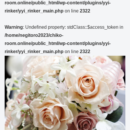
room.online/public_html/wp-content/plugins/yyi-
rinker/yyi_rinker_main.php
on line
2322
Warning
: Undefined property: stdClass::$access_token in
/home/negitoro2023/chiko-
room.online/public_html/wp-content/plugins/yyi-
rinker/yyi_rinker_main.php
on line
2322