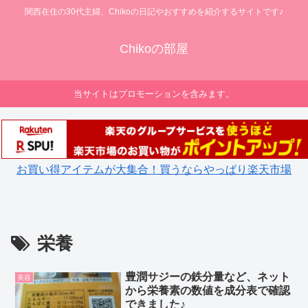
関西在住の30代主婦、Chikoの日記やおすすめを紹介するサイトです♪
Chikoの部屋
当サイトはプロモーションを含みます。
お買い得アイテムが大集合！買うならやっぱり楽天市場
栄養
豊潤サジーの鉄分量など、ネット
美容
から栄養素の数値を成分表で確認
できました♪